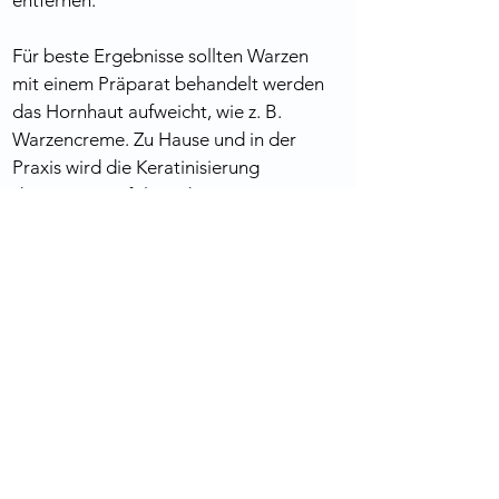
entfernen.
Für beste Ergebnisse sollten Warzen 
mit einem Präparat behandelt werden 
das Hornhaut aufweicht, wie z. B. 
Warzencreme. Zu Hause und in der 
Praxis wird die Keratinisierung 
dissoziiert. Es folgte die WIRA-
Behandlung. Eine Sitzung dauert je 
nach individuellem Intrusionsmuster 
etwa 20 Minuten und wird in der Regel 
über einen Zeitraum von etwa drei 
Wochen mehrmals wiederholt. 
Alternativ lassen sich die Warzen auch 
durch Vereisen, Laserlicht oder Skalpell 
entfernen.
< vorherige Seite
nächste Seite >